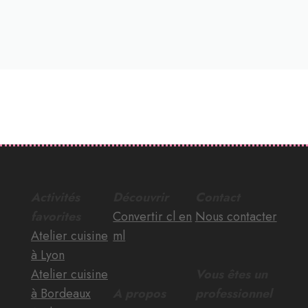
Activités
Découvrir
Contact
favorites
Convertir cl en
Nous contacter
Atelier cuisine
ml
à Lyon
Atelier cuisine
Vous êtes un
à Bordeaux
A propos
professionnel