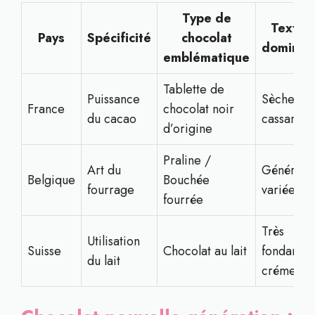
Type de
Textur
Pays
Spécificité
chocolat
dominan
emblématique
Tablette de
Puissance
Sèche,
France
chocolat noir
du cacao
cassante
d’origine
Praline /
Art du
Généreus
Belgique
Bouchée
fourrage
variée
fourrée
Très
Utilisation
Suisse
Chocolat au lait
fondante,
du lait
crémeuse