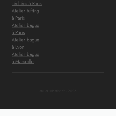
séchées à Paris
Atelier tufting
à Paris
Atelier bague
à Paris
Atelier bague
à Lyon
Atelier bague
à Marseille
atelier-initiation.fr - 2026