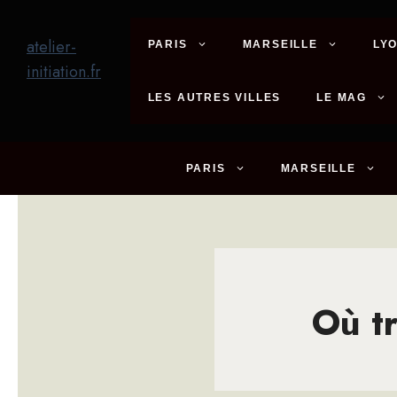
Aller
au
atelier-
PARIS
MARSEILLE
LY
contenu
initiation.fr
LES AUTRES VILLES
LE MAG
PARIS
MARSEILLE
Où t