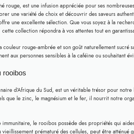
hé rouge, est une infusion appréciée pour ses nombreuses 
orer une variété de choix et découvrir des saveurs authent
offre une excellente sélection. Que vous soyez à la reche
 cette collection répondra à vos attentes tout en garantiss
sa couleur rouge-ambrée et son goût naturellement sucré 
ent aux personnes sensibles à la caféine ou souhaitant évit
u rooibos
naire d’Afrique du Sud, est un véritable trésor pour notre
ls que le zinc, le magnésium et le fer, il nourrit notre orga
e immunitaire, le rooibos possède des propriétés qui aident
vieillissement prématuré des cellules, peut être atténué g