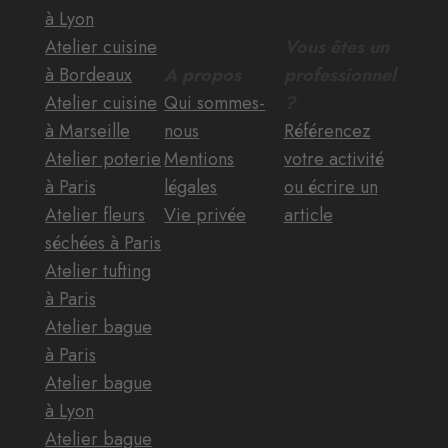
à Lyon
Atelier cuisine
Vous êtes un
à Bordeaux
A propos
professionnel
Atelier cuisine
Qui sommes-
?
à Marseille
nous
Référencez
Atelier poterie
Mentions
votre activité
à Paris
légales
ou écrire un
Atelier fleurs
Vie privée
article
séchées à Paris
Atelier tufting
à Paris
Atelier bague
à Paris
Atelier bague
à Lyon
Atelier bague