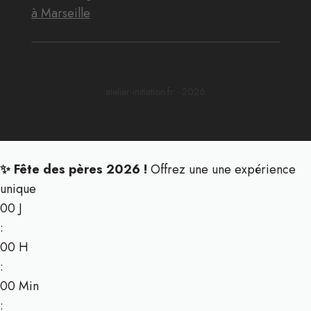
à Marseille
atelier-initiation.fr - 2026
✨ Fête des pères 2026 !
Offrez une une expérience
unique
00
J
:
00
H
:
00
Min
: