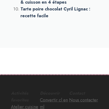
& cuisson en 4 étapes
Tarte poire chocolat Cyril Lignac :
recette facile
Activités
Découvrir
Contact
favorites
Convertir cl en
Nous contacter
Atelier cuisine
ml