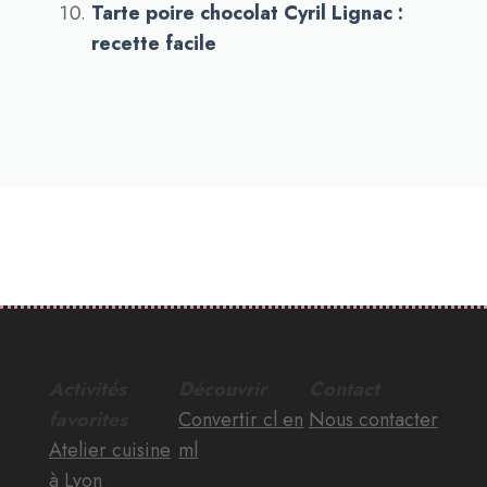
Tarte poire chocolat Cyril Lignac :
recette facile
Activités
Découvrir
Contact
favorites
Convertir cl en
Nous contacter
Atelier cuisine
ml
à Lyon