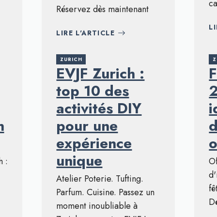
ca
Réservez dès maintenant
L
LIRE L'ARTICLE
ZURICH
Z
EVJF Zurich :
F
top 10 des
2
activités DIY
i
n
pour une
d
expérience
o
unique
 :
Of
d'
Atelier Poterie. Tufting.
fê
Parfum. Cuisine. Passez un
Dé
moment inoubliable à
.