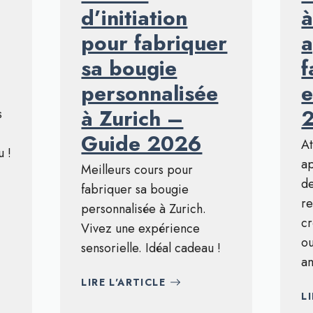
d’initiation
à
pour fabriquer
a
sa bougie
f
personnalisée
à Zurich –
s
Guide 2026
At
u !
a
Meilleurs cours pour
de
fabriquer sa bougie
re
personnalisée à Zurich.
cr
Vivez une expérience
o
sensorielle. Idéal cadeau !
am
LIRE L'ARTICLE
L