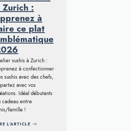
 Zurich :
pprenez à
aire ce plat
emblématique
2026
elier sushis à Zurich :
pprenez à confectionner
s sushis avec des chefs,
partez avec vos
éations. Idéal débutants
u cadeau entre
is/famille !
IRE L'ARTICLE