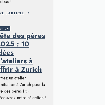
deau !
IRE L'ARTICLE
URICH
ête des pères
025 : 10
dées
’ateliers à
ffrir à Zurich
frez un atelier
initiation à Zurich pour la
te des pères ! ✨
couvrez notre sélection !