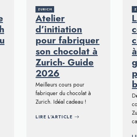
ZURICH
Z
e
Atelier
L
h
d’initiation
c
eu
pour fabriquer
c
son chocolat à
à
Zurich- Guide
g
2026
p
b
Meilleurs cours pour
fabriquer du chocolat à
Dé
Zurich. Idéal cadeau !
co
Zu
LIRE L'ARTICLE
ca
L