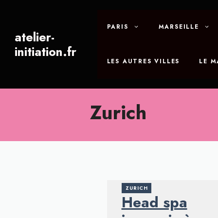
Aller
au
PARIS
MARSEILLE
contenu
atelier-
initiation.fr
LES AUTRES VILLES
LE 
Zurich
ZURICH
Head spa