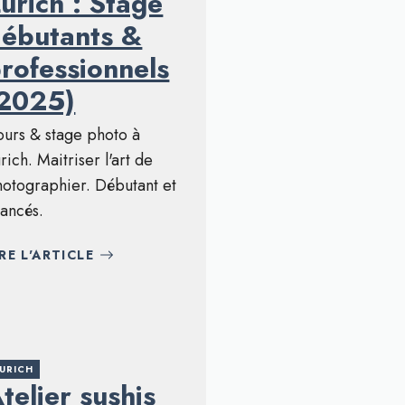
urich : Stage
ébutants &
rofessionnels
(2025)
urs & stage photo à
rich. Maitriser l'art de
otographier. Débutant et
ancés.
IRE L'ARTICLE
URICH
telier sushis