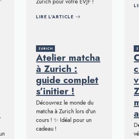
Zurich pour votre EVJF !
L
LIRE L'ARTICLE
ZURICH
Z
Atelier matcha
C
à Zurich :
c
guide complet
v
s’initier !
Z
m
Découvrez le monde du
!
a
matcha à Zurich lors d'un
cours ! ✨ Idéal pour un
Dé
cadeau !
un
vé