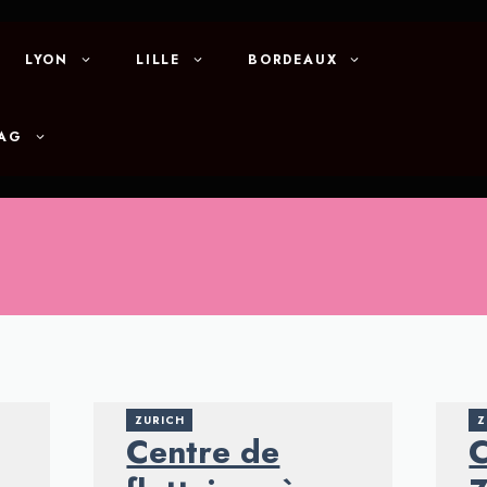
LYON
LILLE
BORDEAUX
MAG
ZURICH
Z
Centre de
C