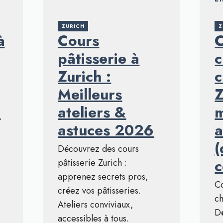
ZURICH
Z
à
Cours
C
pâtisserie à
c
Zurich :
c
Meilleurs
Z
)
ateliers &
m
astuces 2026
a
(
s
Découvrez des cours
c
pâtisserie Zurich :
apprenez secrets pros,
Co
créez vos pâtisseries.
ch
Ateliers conviviaux,
Dé
accessibles à tous.