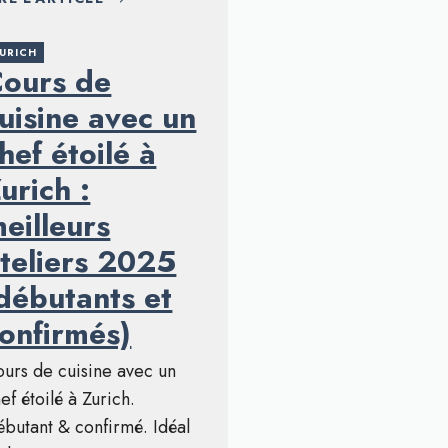
URICH
ours de
uisine avec un
hef étoilé à
urich :
eilleurs
teliers 2025
débutants et
onfirmés)
urs de cuisine avec un
ef étoilé à Zurich.
butant & confirmé. Idéal