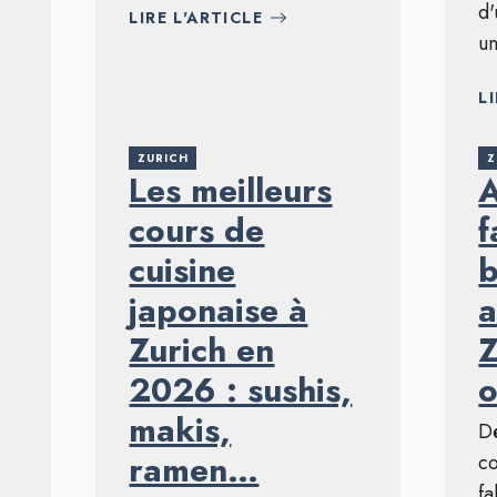
d'
LIRE L'ARTICLE
un
L
ZURICH
Z
Les meilleurs
A
cours de
f
cuisine
b
japonaise à
a
Zurich en
Z
2026 : sushis,
o
makis,
Dé
ramen…
co
fa