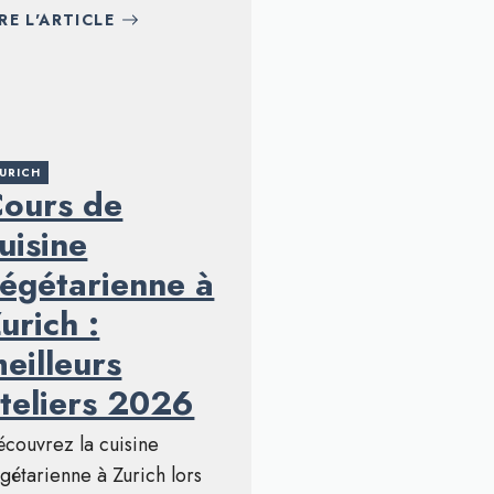
IRE L'ARTICLE
URICH
ours de
uisine
égétarienne à
urich :
eilleurs
teliers 2026
couvrez la cuisine
gétarienne à Zurich lors