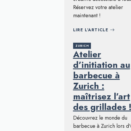
Réservez votre atelier
maintenant !
LIRE L'ARTICLE
ZURICH
Atelier
d’initiation au
barbecue à
Zurich :
maîtrisez l’art
des grillades 
Découvrez le monde du
barbecue à Zurich lors d'