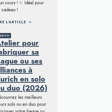
un cours ! ✨ Idéal pour
 cadeau !
IRE L'ARTICLE
URICH
telier pour
abriquer sa
ague ou ses
lliances à
urich en solo
u duo (2026)
couvrez les meilleurs
urs solo ou en duo pour
briquer votre bague ou