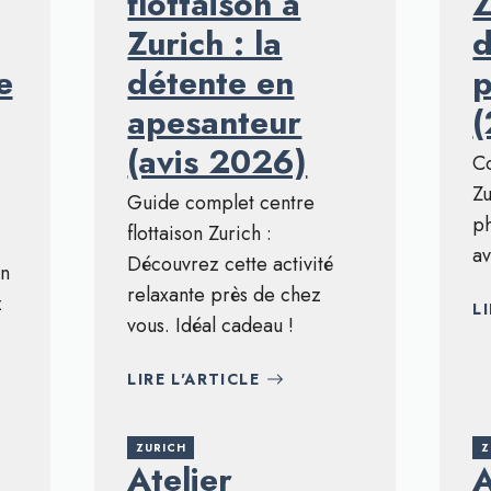
flottaison à
Z
Zurich : la
d
e
détente en
p
apesanteur
(avis 2026)
Co
Zu
Guide complet centre
ph
flottaison Zurich :
av
Découvrez cette activité
in
relaxante près de chez
z
L
vous. Idéal cadeau !
LIRE L'ARTICLE
ZURICH
Z
Atelier
A