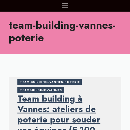
Aller
MENU
au
contenu
team-building-vannes-
poterie
TEAM-BUILDING-VANNES-POTERIE
TEAMBUILDING-VANNES
Team building à
Vannes: ateliers de
poterie pour souder
vos équipes (5-100