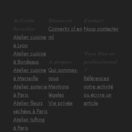
Activités
Découvrir
Contact
favorites
Convertir cl en
Nous contacter
Atelier cuisine
ml
à Lyon
Atelier cuisine
Vous êtes un
à Bordeaux
A propos
professionnel
Atelier cuisine
Qui sommes-
?
à Marseille
nous
Référencez
Atelier poterie
Mentions
votre activité
à Paris
légales
ou écrire un
Atelier fleurs
Vie privée
article
séchées à Paris
Atelier tufting
à Paris