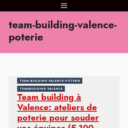
Aller
MENU
au
contenu
team-building-valence-
poterie
TEAM-BUILDING-VALENCE-POTERIE
TEAMBUILDING-VALENCE
Team building à
Valence: ateliers de
poterie pour souder
vos équipes (5-100