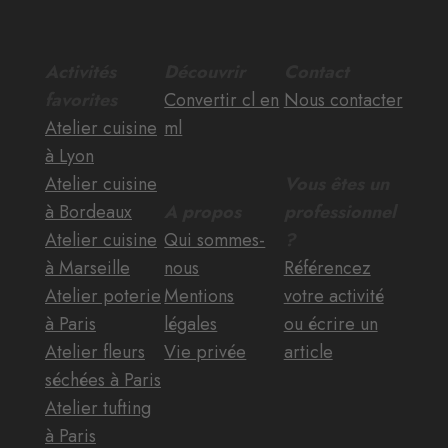
Activités
Découvrir
Contact
favorites
Convertir cl en
Nous contacter
Atelier cuisine
ml
à Lyon
Atelier cuisine
Vous êtes un
à Bordeaux
A propos
professionnel
Atelier cuisine
Qui sommes-
?
à Marseille
nous
Référencez
Atelier poterie
Mentions
votre activité
à Paris
légales
ou écrire un
Atelier fleurs
Vie privée
article
séchées à Paris
Atelier tufting
à Paris