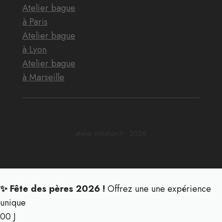
Atelier bague
à Paris
Atelier bague
à Lyon
Atelier bague
à Marseille
atelier-initiation.fr - 2026
✨ Fête des pères 2026 !
Offrez une une expérience
unique
00
J