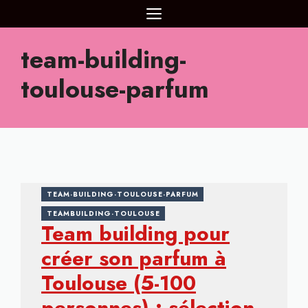
Aller
MENU
au
contenu
team-building-
toulouse-parfum
TEAM-BUILDING-TOULOUSE-PARFUM
TEAMBUILDING-TOULOUSE
Team building pour
créer son parfum à
Toulouse (5-100
personnes) : sélection