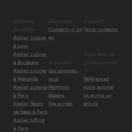
Activités
Découvrir
Contact
favorites
Convertir cl en
Nous contacter
Atelier cuisine
ml
à Lyon
Atelier cuisine
Vous êtes un
à Bordeaux
A propos
professionnel
Atelier cuisine
Qui sommes-
?
à Marseille
nous
Référencez
Atelier poterie
Mentions
votre activité
à Paris
légales
ou écrire un
Atelier fleurs
Vie privée
article
séchées à Paris
Atelier tufting
à Paris