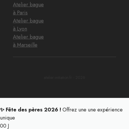
Atelier bague
à Paris
Atelier bague
à Lyon
Atelier bague
à Marseille
atelier-initiation.fr - 2026
✨ Fête des pères 2026 !
Offrez une une expérience
unique
00
J