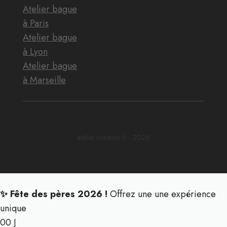
Atelier bague
à Paris
Atelier bague
à Lyon
Atelier bague
à Marseille
atelier-initiation.fr - 2026
✨ Fête des pères 2026 !
Offrez une une expérience
unique
00
J