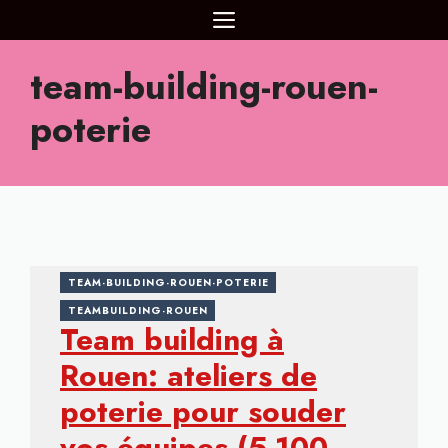
Aller
MENU
au
contenu
team-building-rouen-
poterie
TEAM-BUILDING-ROUEN-POTERIE
TEAMBUILDING-ROUEN
Team building à
Rouen: ateliers de
poterie pour souder
vos équipes (5-100