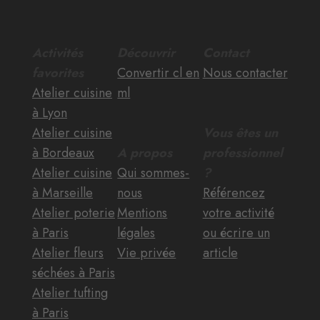
Activités
Découvrir
Contact
favorites
Convertir cl en
Nous contacter
Atelier cuisine
ml
à Lyon
Atelier cuisine
Vous êtes un
à Bordeaux
A propos
professionnel
Atelier cuisine
Qui sommes-
?
à Marseille
nous
Référencez
Atelier poterie
Mentions
votre activité
à Paris
légales
ou écrire un
Atelier fleurs
Vie privée
article
séchées à Paris
Atelier tufting
à Paris