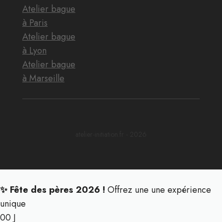
Atelier bague
à Paris
Atelier bague
à Lyon
Atelier bague
à Marseille
atelier-initiation.fr - 2026
✨ Fête des pères 2026 !
Offrez une une expérience
unique
00
J