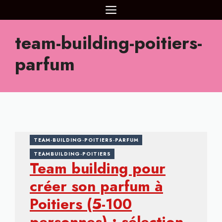
Aller
MENU
au
contenu
team-building-poitiers-
parfum
TEAM-BUILDING-POITIERS-PARFUM
TEAMBUILDING-POITIERS
Team building pour
créer son parfum à
Poitiers (5-100
personnes) : sélection