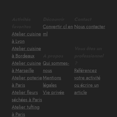
Activités
Découvrir
Contact
favorites
Convertir cl en
Nous contacter
Atelier cuisine
ml
à Lyon
Atelier cuisine
Vous êtes un
à Bordeaux
A propos
professionnel
Atelier cuisine
Qui sommes-
?
à Marseille
nous
Référencez
Atelier poterie
Mentions
votre activité
à Paris
légales
ou écrire un
Atelier fleurs
Vie privée
article
séchées à Paris
Atelier tufting
à Paris