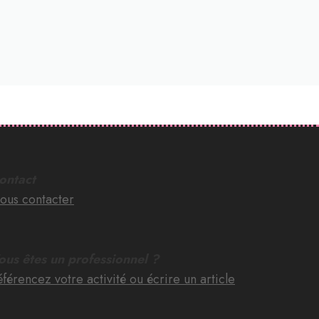
ontact
ous contacter
ous êtes un professionnel ?
férencez votre activité ou écrire un article