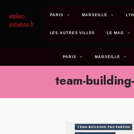
Aller
au
atelier-
PARIS
MARSEILLE
LY
contenu
initiation.fr
LES AUTRES VILLES
LE MAG
PARIS
MARSEILLE
team-building
TEAM-BUILDING-PAU-PARFUM