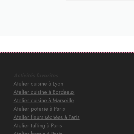
Activités favorites
Atelier cuisine à Lyon
Atelier cuisine à Bordeaux
Atelier cuisine à Marseille
Atelier poterie à Paris
Atelier fleurs séchées à Paris
Atelier tufting à Paris