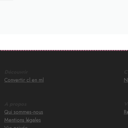
Découvrir
C
Convertir cl en ml
N
A propos
V
Qui sommes-nous
Ré
Mentions légales