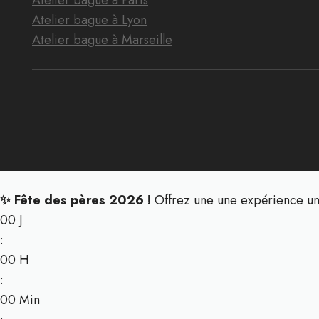
Atelier bague à Paris
Atelier bague à Lyon
Atelier bague à Marseille
✨ Fête des pères 2026 !
Offrez une une expérience u
00
J
:
00
H
:
00
Min