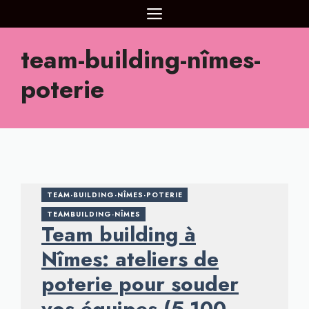
Aller
MENU
au
contenu
team-building-nîmes-
poterie
TEAM-BUILDING-NÎMES-POTERIE
TEAMBUILDING-NÎMES
Team building à
Nîmes: ateliers de
poterie pour souder
vos équipes (5-100