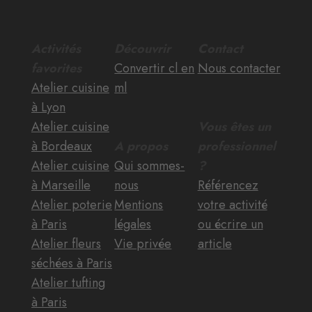
Activités
Découvrir
Contact
favorites
Convertir cl en
Nous contacter
Atelier cuisine
ml
à Lyon
Atelier cuisine
Vous êtes un
à Bordeaux
A propos
professionnel
Atelier cuisine
Qui sommes-
?
à Marseille
nous
Référencez
Atelier poterie
Mentions
votre activité
à Paris
légales
ou écrire un
Atelier fleurs
Vie privée
article
séchées à Paris
Atelier tufting
à Paris