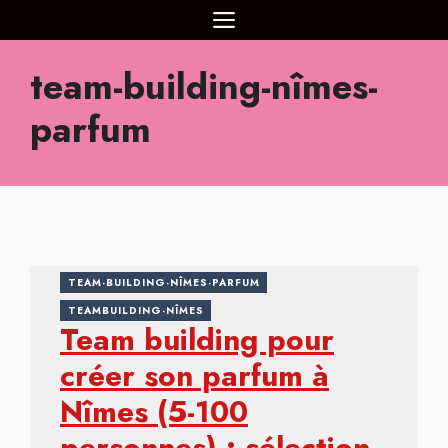
Aller
MENU
au
contenu
team-building-nîmes-
parfum
TEAM-BUILDING-NÎMES-PARFUM
TEAMBUILDING-NÎMES
Team building pour
créer son parfum à
Nîmes (5-100
personnes) : sélection