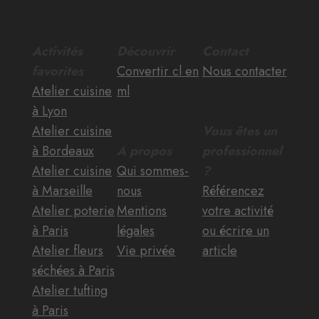
Activités
Découvrir
Contact
favorites
Convertir cl en
Nous contacter
Atelier cuisine
ml
à Lyon
Atelier cuisine
Vous êtes un
à Bordeaux
A propos
professionnel
Atelier cuisine
Qui sommes-
?
à Marseille
nous
Référencez
Atelier poterie
Mentions
votre activité
à Paris
légales
ou écrire un
Atelier fleurs
Vie privée
article
séchées à Paris
Atelier tufting
à Paris