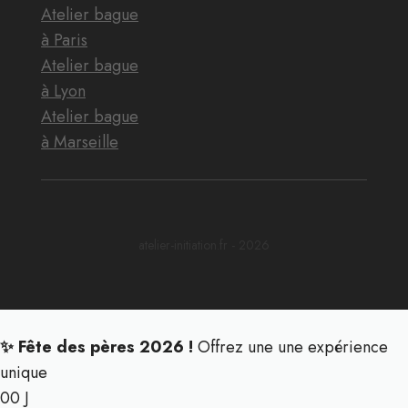
Atelier bague
à Paris
Atelier bague
à Lyon
Atelier bague
à Marseille
atelier-initiation.fr - 2026
✨ Fête des pères 2026 !
Offrez une une expérience
unique
00
J