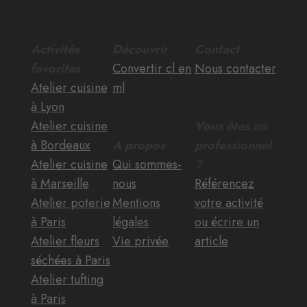
Activités
Découvrir
Contact
favorites
Convertir cl en
Nous contacter
Atelier cuisine
ml
à Lyon
Atelier cuisine
Vous êtes un
à Bordeaux
A propos
professionnel
Atelier cuisine
Qui sommes-
?
à Marseille
nous
Référencez
Atelier poterie
Mentions
votre activité
à Paris
légales
ou écrire un
Atelier fleurs
Vie privée
article
séchées à Paris
Atelier tufting
à Paris