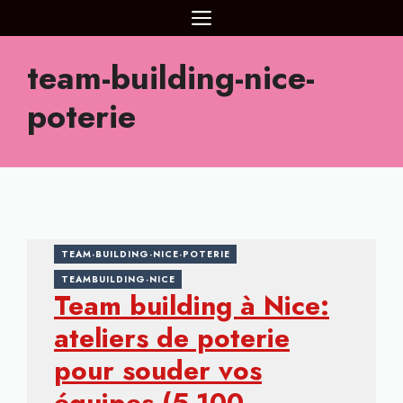
Aller
MENU
au
contenu
team-building-nice-
poterie
TEAM-BUILDING-NICE-POTERIE
TEAMBUILDING-NICE
Team building à Nice:
ateliers de poterie
pour souder vos
équipes (5-100