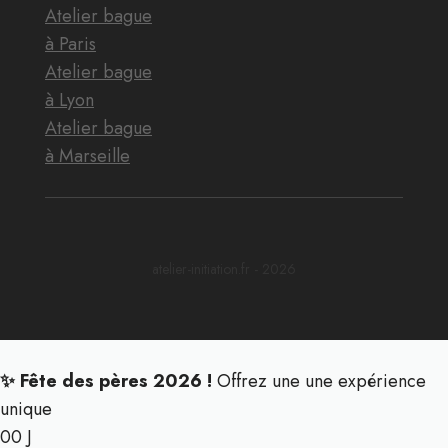
Atelier bague
à Paris
Atelier bague
à Lyon
Atelier bague
à Marseille
atelier-initiation.fr - 2026
✨ Fête des pères 2026 !
Offrez une une expérience
unique
00
J