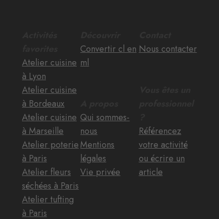
Activités
Découvrir
Contact
favorites
Convertir cl en
Nous contacter
Atelier cuisine
ml
à Lyon
Atelier cuisine
Vous êtes un
à Bordeaux
A propos
professionnel
Atelier cuisine
Qui sommes-
?
à Marseille
nous
Référencez
Atelier poterie
Mentions
votre activité
à Paris
légales
ou écrire un
Atelier fleurs
Vie privée
article
séchées à Paris
Atelier tufting
à Paris