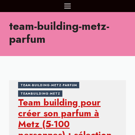
Aller
MENU
au
contenu
team-building-metz-
parfum
TEAM-BUILDING-METZ-PARFUM
TEAMBUILDING-METZ
Team building pour
créer son parfum à
Metz (5-100
personnes) : sélection