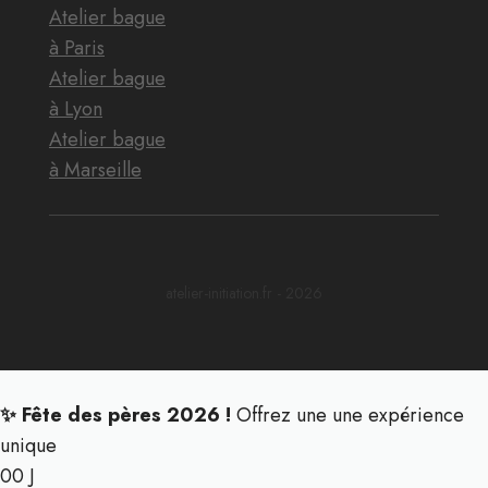
Atelier bague
à Paris
Atelier bague
à Lyon
Atelier bague
à Marseille
atelier-initiation.fr - 2026
✨ Fête des pères 2026 !
Offrez une une expérience
unique
00
J