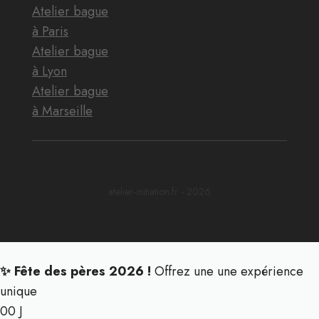
Atelier bague
à Paris
Atelier bague
à Lyon
Atelier bague
à Marseille
atelier-initiation.fr - 2026
✨ Fête des pères 2026 !
Offrez une une expérience
unique
00
J