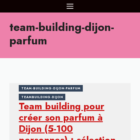
Aller
MENU
au
contenu
team-building-dijon-
parfum
TEAM-BUILDING-DIJON-PARFUM
TEAMBUILDING-DIJON
Team building pour
créer son parfum à
Dijon (5-100
personnes) : sélection