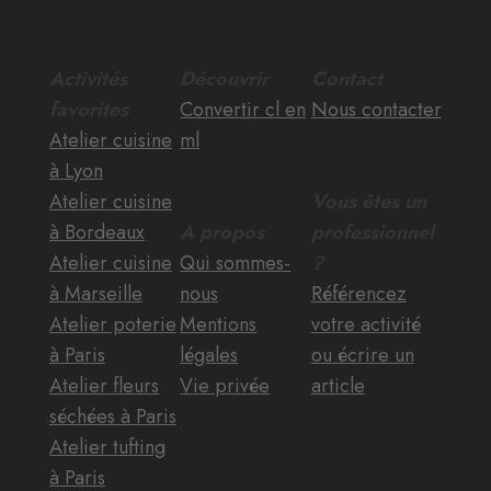
Activités
Découvrir
Contact
favorites
Convertir cl en
Nous contacter
Atelier cuisine
ml
à Lyon
Atelier cuisine
Vous êtes un
à Bordeaux
A propos
professionnel
Atelier cuisine
Qui sommes-
?
à Marseille
nous
Référencez
Atelier poterie
Mentions
votre activité
à Paris
légales
ou écrire un
Atelier fleurs
Vie privée
article
séchées à Paris
Atelier tufting
à Paris