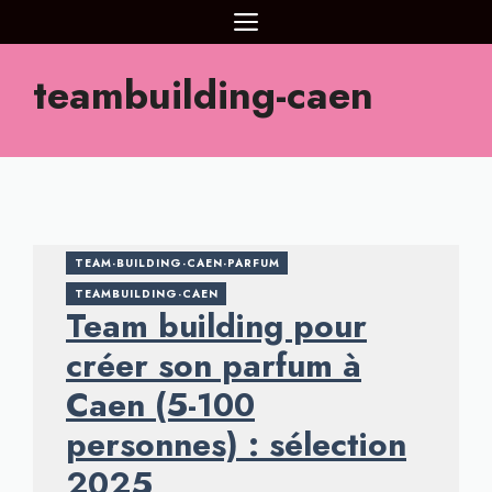
Aller
MENU
au
contenu
teambuilding-caen
TEAM-BUILDING-CAEN-PARFUM
TEAMBUILDING-CAEN
Team building pour
créer son parfum à
Caen (5-100
personnes) : sélection
2025