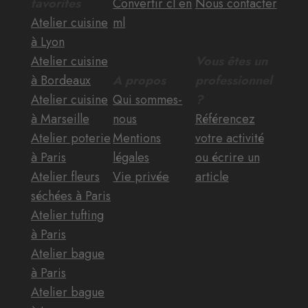
favorites
Convertir cl en
Nous contacter
Atelier cuisine
ml
à Lyon
Atelier cuisine
Vous êtes un
à Bordeaux
A propos
professionnel
Atelier cuisine
Qui sommes-
?
à Marseille
nous
Référencez
Atelier poterie
Mentions
votre activité
à Paris
légales
ou écrire un
Atelier fleurs
Vie privée
article
séchées à Paris
Atelier tufting
à Paris
Atelier bague
à Paris
Atelier bague