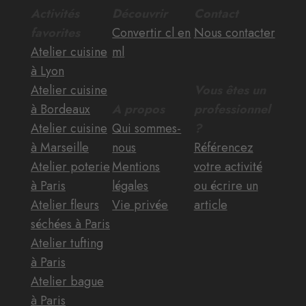
Activités
Découvrir
Contact
favorites
Convertir cl en
Nous contacter
Atelier cuisine
ml
à Lyon
Atelier cuisine
Vous êtes un
à Bordeaux
A propos
professionnel
Atelier cuisine
Qui sommes-
?
à Marseille
nous
Référencez
Atelier poterie
Mentions
votre activité
à Paris
légales
ou écrire un
Atelier fleurs
Vie privée
article
séchées à Paris
Atelier tufting
à Paris
Atelier bague
à Paris