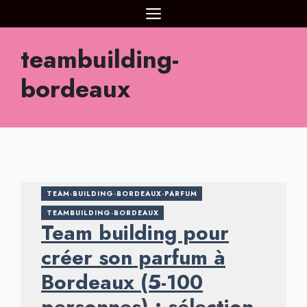
Aller
MENU
au
contenu
teambuilding-
bordeaux
TEAM-BUILDING-BORDEAUX-PARFUM
TEAMBUILDING-BORDEAUX
Team building pour
créer son parfum à
Bordeaux (5-100
personnes) : sélection