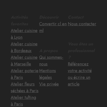
Activités
Découvrir
Contact
favorites
Convertir cl en
Nous contacter
Atelier cuisine
ml
à Lyon
Atelier cuisine
Vous êtes un
à Bordeaux
A propos
professionnel
Atelier cuisine
Qui sommes-
?
à Marseille
nous
Référencez
Atelier poterie
Mentions
votre activité
à Paris
légales
ou écrire un
Atelier fleurs
Vie privée
article
séchées à Paris
Atelier tufting
à Paris