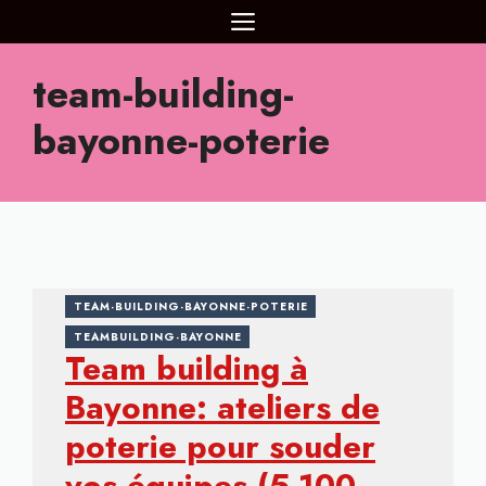
Aller
MENU
au
contenu
team-building-
bayonne-poterie
TEAM-BUILDING-BAYONNE-POTERIE
TEAMBUILDING-BAYONNE
Team building à
Bayonne: ateliers de
poterie pour souder
vos équipes (5-100