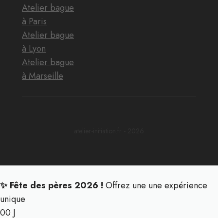
Atelier bague
à Paris
Atelier bague
à Lyon
Atelier bague
à Marseille
atelier-initiation.fr - 2026
✨ Fête des pères 2026 !
Offrez une une expérience
unique
00
J