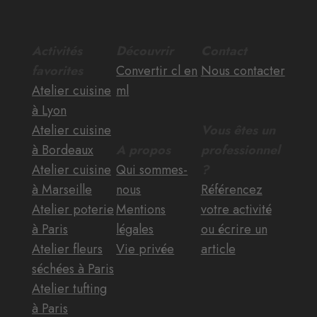
Activités
Découvrir
Contact
favorites
Convertir cl en
Nous contacter
Atelier cuisine
ml
à Lyon
Atelier cuisine
Vous êtes un
à Bordeaux
A propos
professionnel
Atelier cuisine
Qui sommes-
?
à Marseille
nous
Référencez
Atelier poterie
Mentions
votre activité
à Paris
légales
ou écrire un
Atelier fleurs
Vie privée
article
séchées à Paris
Atelier tufting
à Paris