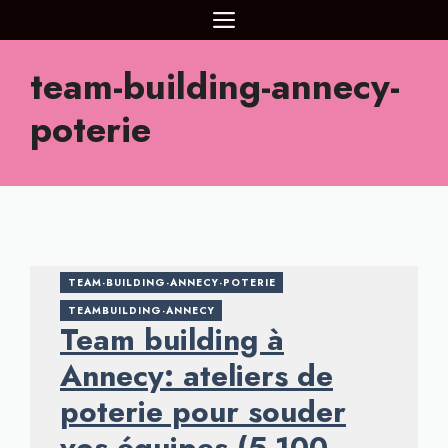
Aller
MENU
au
contenu
team-building-annecy-
poterie
TEAM-BUILDING-ANNECY-POTERIE
TEAMBUILDING-ANNECY
Team building à
Annecy: ateliers de
poterie pour souder
vos équipes (5-100