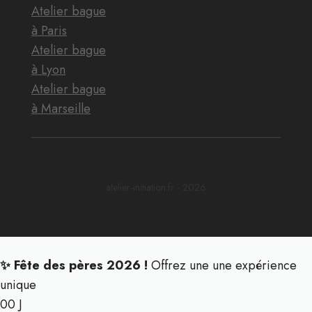
Atelier bague
à Paris
Atelier bague
à Lyon
Atelier bague
à Marseille
atelier-initiation.fr - 2026
✨ Fête des pères 2026 !
Offrez une une expérience
unique
00
J