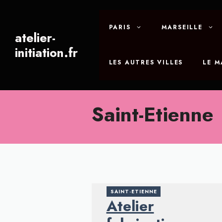
Aller
au
PARIS
MARSEILLE
contenu
atelier-
initiation.fr
LES AUTRES VILLES
LE 
Saint-Etienne
SAINT-ETIENNE
Atelier