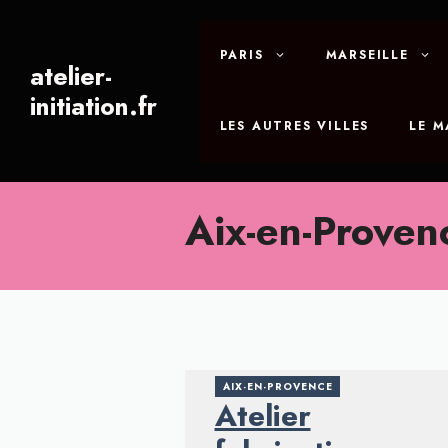
Aller
au
PARIS
MARSEILLE
contenu
atelier-
initiation.fr
LES AUTRES VILLES
LE 
Aix-en-Proven
AIX-EN-PROVENCE
Atelier