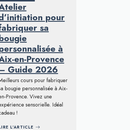
Atelier
d’initiation pour
fabriquer sa
bougie
personnalisée à
Aix-en-Provence
– Guide 2026
Meilleurs cours pour fabriquer
sa bougie personnalisée à Aix-
en-Provence. Vivez une
expérience sensorielle. Idéal
cadeau !
LIRE L'ARTICLE