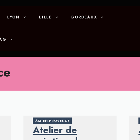
LYON
LILLE
BORDEAUX
MAG
ce
AIX-EN-PROVENCE
Atelier de