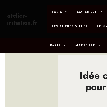
Aller
au
PARIS
MARSEILLE
atelier-
contenu
initiation.fr
LES AUTRES VILLES
LE M
PARIS
MARSEILLE
Idée 
pour