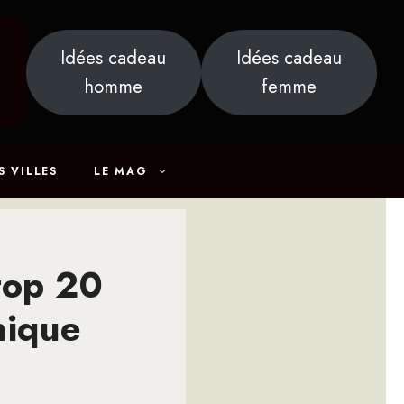
Idées cadeau
Idées cadeau
homme
femme
S VILLES
LE MAG
top 20
nique