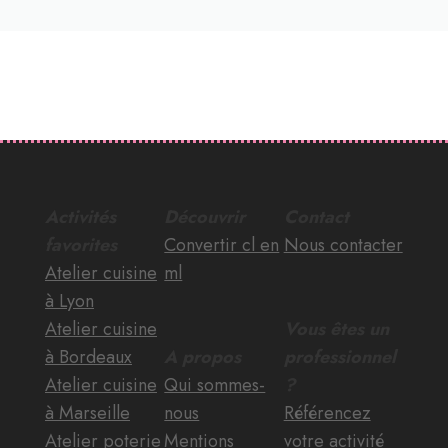
Activités
Découvrir
Contact
favorites
Convertir cl en
Nous contacter
Atelier cuisine
ml
à Lyon
Atelier cuisine
Vous êtes un
à Bordeaux
A propos
professionnel
Atelier cuisine
Qui sommes-
?
à Marseille
nous
Référencez
Atelier poterie
Mentions
votre activité