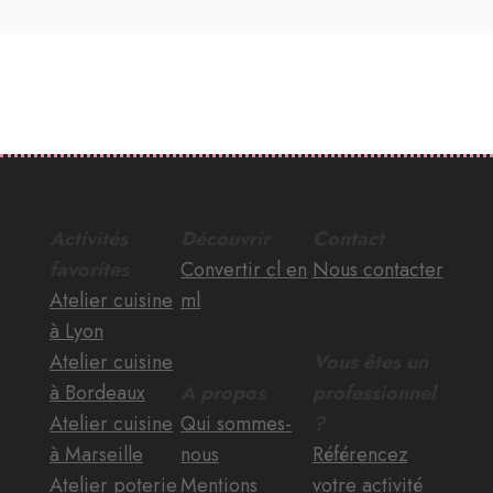
Activités
Découvrir
Contact
favorites
Convertir cl en
Nous contacter
Atelier cuisine
ml
à Lyon
Atelier cuisine
Vous êtes un
à Bordeaux
A propos
professionnel
Atelier cuisine
Qui sommes-
?
à Marseille
nous
Référencez
Atelier poterie
Mentions
votre activité