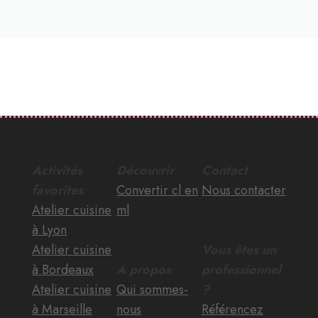
Activités
Découvrir
Contact
favorites
Convertir cl en
Nous contacter
Atelier cuisine
ml
à Lyon
Atelier cuisine
Vous êtes un
à Bordeaux
A propos
professionnel
Atelier cuisine
Qui sommes-
?
à Marseille
nous
Référencez