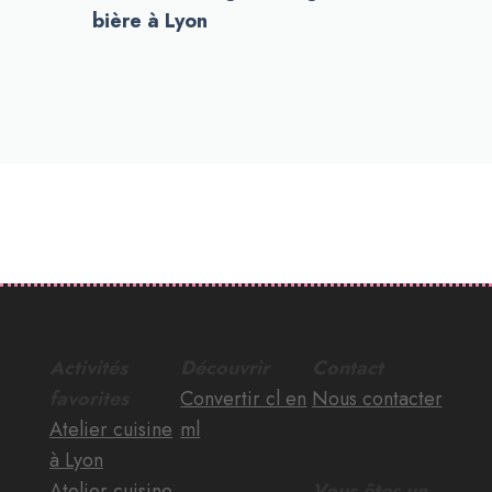
bière à Lyon
Activités
Découvrir
Contact
favorites
Convertir cl en
Nous contacter
Atelier cuisine
ml
à Lyon
Atelier cuisine
Vous êtes un