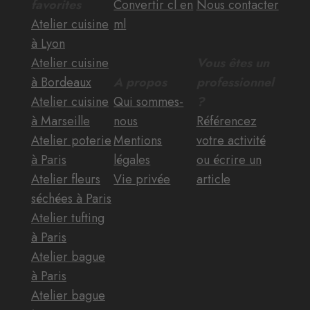
favorites
Convertir cl en
Nous contacter
Atelier cuisine
ml
à Lyon
Atelier cuisine
Vous êtes un
à Bordeaux
A propos
professionnel
Atelier cuisine
Qui sommes-
?
à Marseille
nous
Référencez
Atelier poterie
Mentions
votre activité
à Paris
légales
ou écrire un
Atelier fleurs
Vie privée
article
séchées à Paris
Atelier tufting
à Paris
Atelier bague
à Paris
Atelier bague