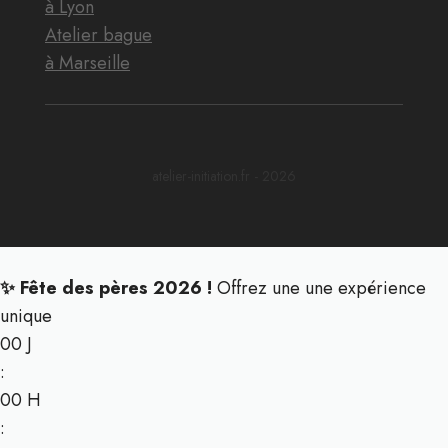
à Lyon
Atelier bague
à Marseille
atelier-initiation.fr - 2026
✨ Fête des pères 2026 !
Offrez une une expérience
unique
00
J
:
00
H
: