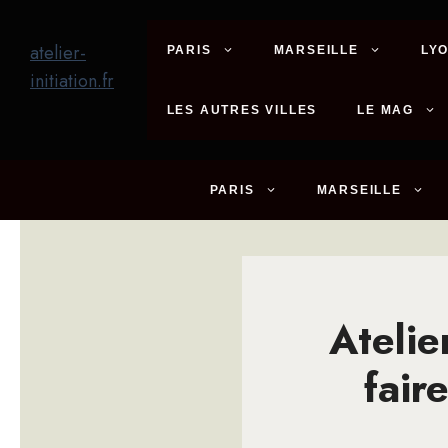
Aller
au
atelier-
PARIS
MARSEILLE
LY
contenu
initiation.fr
LES AUTRES VILLES
LE MAG
PARIS
MARSEILLE
Atelie
fair