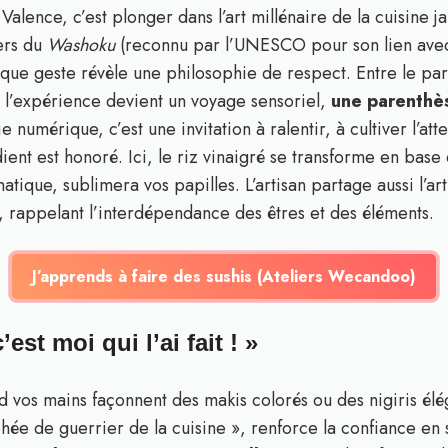
à Valence, c’est plonger dans l’art millénaire de la cuisine 
ers du
Washoku
(reconnu par l’UNESCO pour son lien avec l
e geste révèle une philosophie de respect. Entre le parf
n, l’expérience devient un voyage sensoriel,
une parenthès
ie numérique, c’est une invitation à ralentir, à cultiver l’a
ent est honoré. Ici, le riz vinaigré se transforme en base d
tique, sublimera vos papilles. L’artisan partage aussi l’ar
e, rappelant l’interdépendance des êtres et des éléments.
J’apprends à faire des sushis (Ateliers Wecandoo)
’est moi qui l’ai fait ! »
d vos mains façonnent des makis colorés ou des nigiris élég
ée de guerrier de la cuisine », renforce la confiance en 