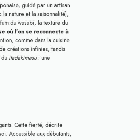
japonaise, guidé par un artisan
a nature et la saisonnalité),
um du wasabi, la texture du
e où l’on se reconnecte à
ttention, comme dans la cuisine
e créations infinies, tandis
t du
itadakimasu
: une
ants. Cette fierté, décrite
soi. Accessible aux débutants,