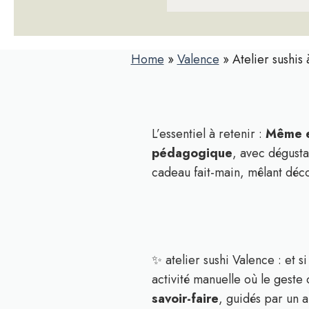
Home
»
Valence
»
Atelier sushis
L’essentiel à retenir :
Même e
pédagogique
, avec dégusta
cadeau fait-main, mêlant déc
✨ atelier sushi Valence : et 
activité manuelle où le geste 
savoir-faire
, guidés par un a