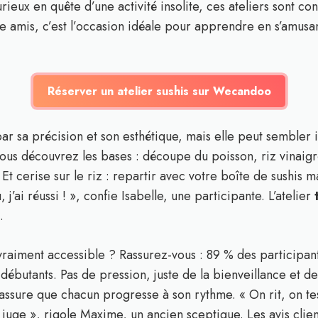
rieux en quête d’une activité insolite, ces ateliers sont c
e amis, c’est l’occasion idéale pour apprendre en s’amusan
Réserver un atelier sushis sur Wecandoo
par sa précision et son esthétique, mais elle peut sembler 
Vous découvrez les bases : découpe du poisson, riz vinaig
 Et cerise sur le riz : repartir avec votre boîte de sushis m
’ai réussi ! », confie Isabelle, une participante. L’atelier
.
raiment accessible ? Rassurez-vous : 89 % des participan
s débutants. Pas de pression, juste de la bienveillance et de
assure que chacun progresse à son rythme. « On rit, on te
juge », rigole Maxime, un ancien sceptique. Les avis clie