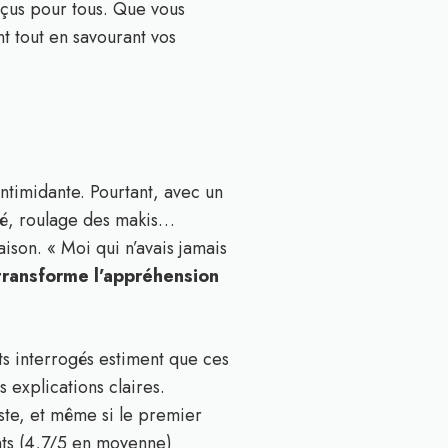
onçus pour tous. Que vous
t tout en savourant vos
intimidante. Pourtant, avec un
ré, roulage des makis…
aison. « Moi qui n’avais jamais
transforme l’appréhension
ts interrogés estiment que ces
s explications claires.
ste, et même si le premier
nts (4,7/5 en moyenne)