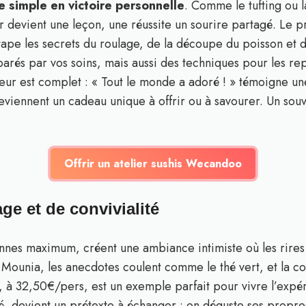
 simple en victoire personnelle
. Comme le tufting ou la
ur devient une leçon, une réussite un sourire partagé. Le
tape les secrets du roulage, de la découpe du poisson et 
arés par vos soins, mais aussi des techniques pour les re
heur est complet : « Tout le monde a adoré ! » témoigne un
viennent un cadeau unique à offrir ou à savourer. Un souv
.
Offrir un atelier sushis Wecandoo
e et de convivialité
sonnes maximum, créent une ambiance intimiste où les rires
 Mounia, les anecdotes coulent comme le thé vert, et la co
t, à 32,50€/pers, est un exemple parfait pour vivre l’expér
é, devient un prétexte à échanger : on déguste ses propres