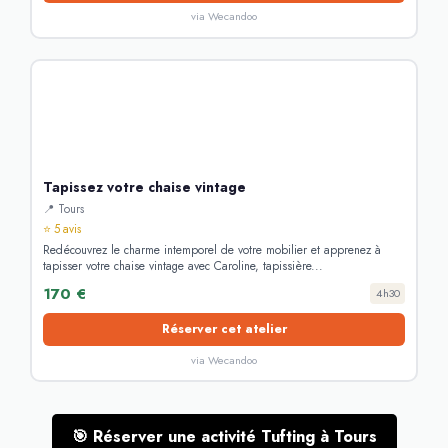
via Wecandoo
Tapissez votre chaise vintage
📍 Tours
⭐ 5 avis
Redécouvrez le charme intemporel de votre mobilier et apprenez à
tapisser votre chaise vintage avec Caroline, tapissière...
170 €
4h30
Réserver cet atelier
via Wecandoo
🎯 Réserver une activité Tufting à Tours