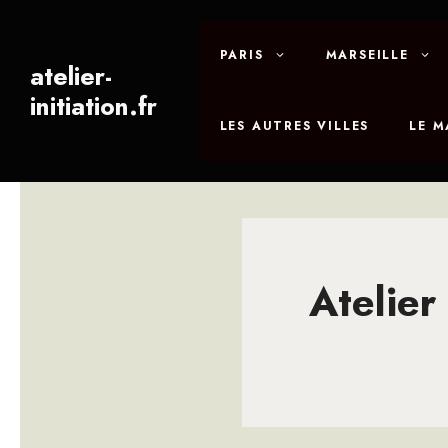
Aller
au
PARIS
MARSEILLE
contenu
atelier-
initiation.fr
LES AUTRES VILLES
LE 
Atelier