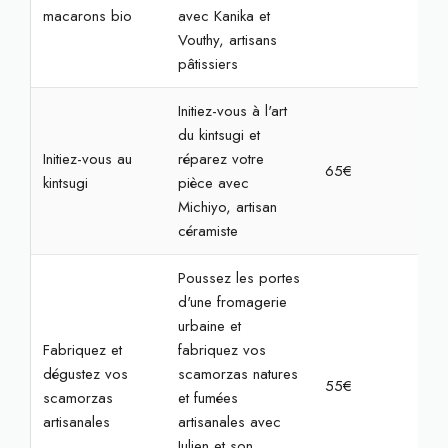
macarons bio
avec Kanika et
Vouthy, artisans
pâtissiers
Initiez-vous à l'art
du kintsugi et
Initiez-vous au
réparez votre
65€
2h3
kintsugi
pièce avec
Michiyo, artisan
céramiste
Poussez les portes
d'une fromagerie
urbaine et
Fabriquez et
fabriquez vos
dégustez vos
scamorzas natures
55€
2h
scamorzas
et fumées
artisanales
artisanales avec
Julien et son