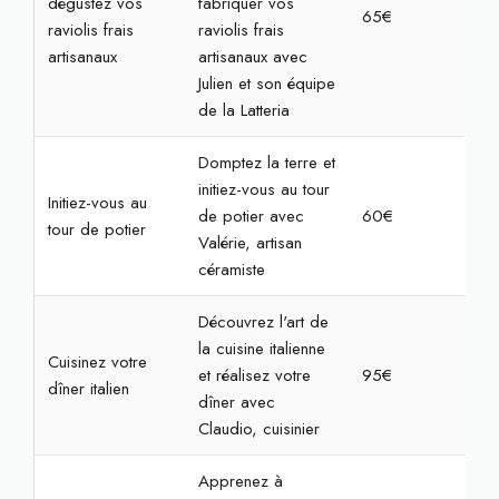
dégustez vos
fabriquer vos
65€
2h3
raviolis frais
raviolis frais
artisanaux
artisanaux avec
Julien et son équipe
de la Latteria
Domptez la terre et
initiez-vous au tour
Initiez-vous au
de potier avec
60€
2h3
tour de potier
Valérie, artisan
céramiste
Découvrez l'art de
la cuisine italienne
Cuisinez votre
et réalisez votre
95€
4h
dîner italien
dîner avec
Claudio, cuisinier
Apprenez à