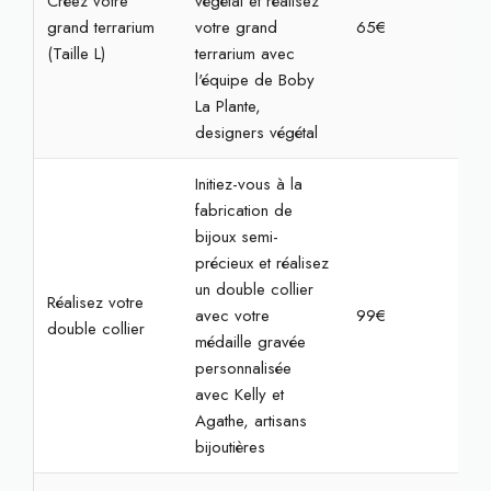
Créez votre
végétal et réalisez
grand terrarium
votre grand
65€
1h3
(Taille L)
terrarium avec
l'équipe de Boby
La Plante,
designers végétal
Initiez-vous à la
fabrication de
bijoux semi-
précieux et réalisez
un double collier
Réalisez votre
avec votre
99€
2h
double collier
médaille gravée
personnalisée
avec Kelly et
Agathe, artisans
bijoutières