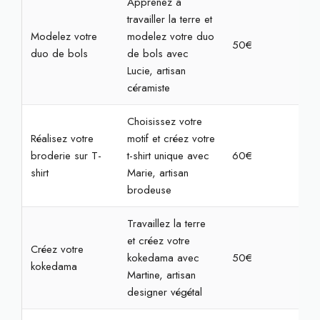
Apprenez à
travailler la terre et
Modelez votre
modelez votre duo
50€
2h
duo de bols
de bols avec
Lucie, artisan
céramiste
Choisissez votre
Réalisez votre
motif et créez votre
broderie sur T-
t-shirt unique avec
60€
2h3
shirt
Marie, artisan
brodeuse
Travaillez la terre
et créez votre
Créez votre
kokedama avec
50€
2h
kokedama
Martine, artisan
designer végétal