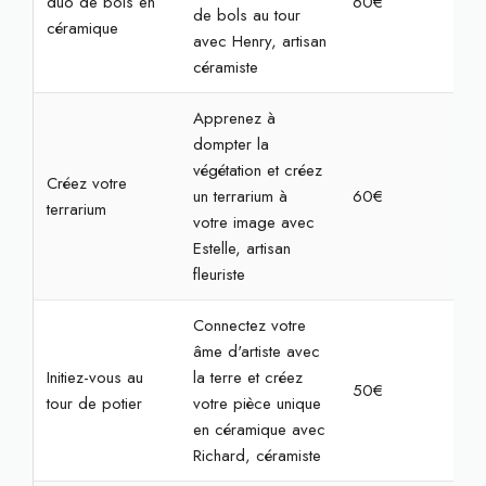
duo de bols en
60€
2h
de bols au tour
céramique
avec Henry, artisan
céramiste
Apprenez à
dompter la
végétation et créez
Créez votre
un terrarium à
60€
2h
terrarium
votre image avec
Estelle, artisan
fleuriste
Connectez votre
âme d'artiste avec
Initiez-vous au
la terre et créez
50€
2h
tour de potier
votre pièce unique
en céramique avec
Richard, céramiste