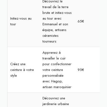
Découvrez le
travail de la terre
brute et initiez-vous
Initiez-vous au
au tour avec
65€
2h3
tour
Emmanuel et son
équipe, artisans
céramistes
tourneurs
Apprenez à
travailler le cuir
Créez une
pour confectionner
ceinture à votre
votre ceinture
95€
3h3
style
personnalisée
avec Hagop,
artisan maroquinier
Découvrez une
jardinerie urbaine