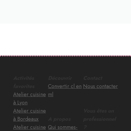
Activités
Découvrir
Contact
favorites
Convertir cl en
Nous contacter
Atelier cuisine
ml
à Lyon
Atelier cuisine
Vous êtes un
à Bordeaux
A propos
professionnel
Atelier cuisine
Qui sommes-
?