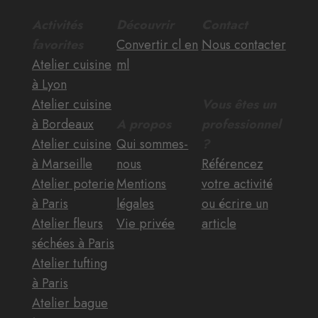
Activités
Découvrir
Contact
favorites
Convertir cl en
Nous contacter
Atelier cuisine
ml
à Lyon
Atelier cuisine
Vous êtes un
à Bordeaux
A propos
professionnel
Atelier cuisine
Qui sommes-
?
à Marseille
nous
Référencez
Atelier poterie
Mentions
votre activité
à Paris
légales
ou écrire un
Atelier fleurs
Vie privée
article
séchées à Paris
Atelier tufting
à Paris
Atelier bague