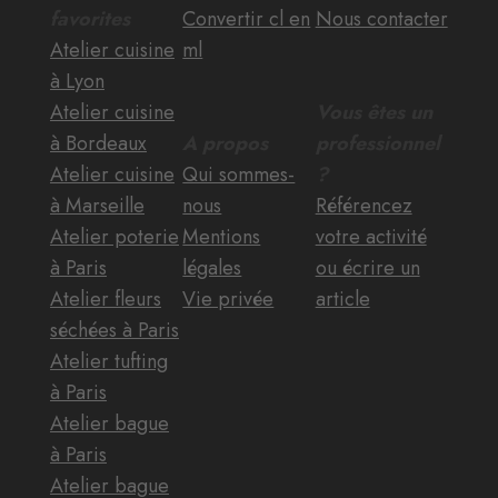
favorites
Convertir cl en
Nous contacter
Atelier cuisine
ml
à Lyon
Atelier cuisine
Vous êtes un
à Bordeaux
A propos
professionnel
Atelier cuisine
Qui sommes-
?
à Marseille
nous
Référencez
Atelier poterie
Mentions
votre activité
à Paris
légales
ou écrire un
Atelier fleurs
Vie privée
article
séchées à Paris
Atelier tufting
à Paris
Atelier bague
à Paris
Atelier bague