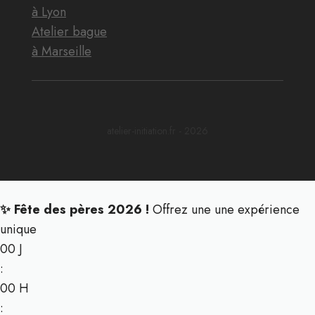
à Lyon
Atelier bague
à Marseille
atelier-initiation.fr - 2026
✨ Fête des pères 2026 !
Offrez une une expérience
unique
00
J
:
00
H
: