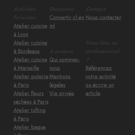
Activités
Découvrir
Contact
favorites
Convertir cl en
Nous contacter
Atelier cuisine
ml
à Lyon
Atelier cuisine
Vous êtes un
à Bordeaux
A propos
professionnel
Atelier cuisine
Qui sommes-
?
à Marseille
nous
Référencez
Atelier poterie
Mentions
votre activité
à Paris
légales
ou écrire un
Atelier fleurs
Vie privée
article
séchées à Paris
Atelier tufting
à Paris
Atelier bague