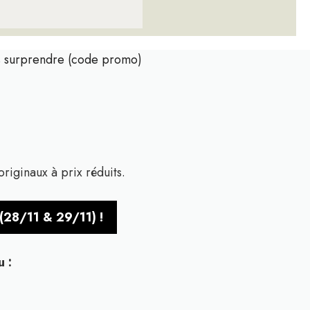
us surprendre (code promo)
originaux à prix réduits.
(28/11 & 29/11) !
 :