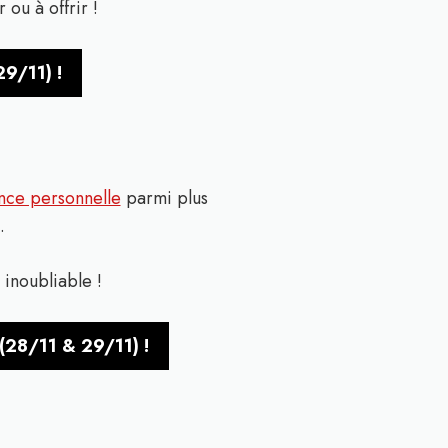
ou à offrir !
29/11) !
nce personnelle
parmi plus
.
inoubliable !
(28/11 & 29/11) !