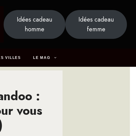
Idées cadeau
Idées cadeau
homme
femme
S VILLES
LE MAG
andoo :
our vous
)