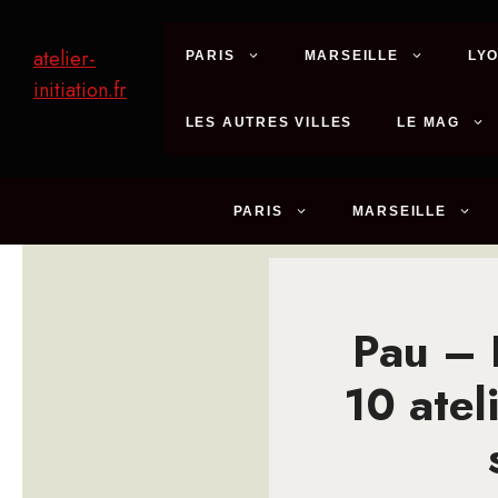
Aller
au
atelier-
PARIS
MARSEILLE
LY
contenu
initiation.fr
LES AUTRES VILLES
LE MAG
PARIS
MARSEILLE
Pau – 
10 atel