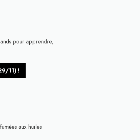
mands pour apprendre,
29/11) !
fumées aux huiles