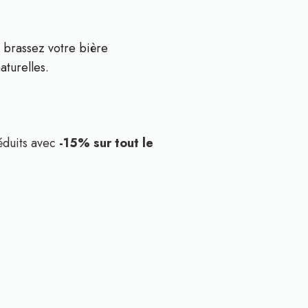
u brassez votre bière
turelles.
éduits avec
-15% sur tout le