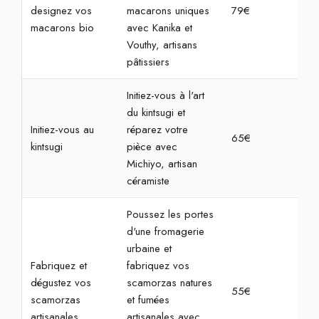
designez vos
macarons uniques
79€
2h
macarons bio
avec Kanika et
Vouthy, artisans
pâtissiers
Initiez-vous à l'art
du kintsugi et
Initiez-vous au
réparez votre
65€
2h3
kintsugi
pièce avec
Michiyo, artisan
céramiste
Poussez les portes
d'une fromagerie
urbaine et
Fabriquez et
fabriquez vos
dégustez vos
scamorzas natures
55€
2h
scamorzas
et fumées
artisanales
artisanales avec