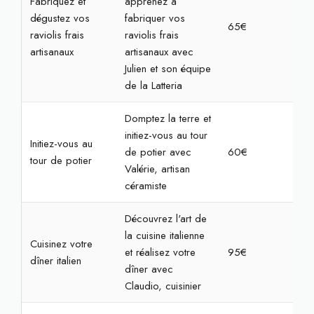
Fabriquez et
apprenez à
dégustez vos
fabriquer vos
65€
2h3
raviolis frais
raviolis frais
artisanaux
artisanaux avec
Julien et son équipe
de la Latteria
Domptez la terre et
initiez-vous au tour
Initiez-vous au
de potier avec
60€
2h3
tour de potier
Valérie, artisan
céramiste
Découvrez l'art de
la cuisine italienne
Cuisinez votre
et réalisez votre
95€
4h
dîner italien
dîner avec
Claudio, cuisinier