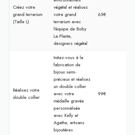
environnement
Créez votre
végétal et réalisez
grand terrarium
votre grand
65€
1h3
(Taille L)
terrarium avec
l'équipe de Boby
La Plante,
designers végétal
Initiez-vous à la
fabrication de
bijoux semi-
précieux et réalisez
un double collier
Réalisez votre
avec votre
99€
2h
double collier
médaille gravée
personnalisée
avec Kelly et
Agathe, artisans
bijoutières