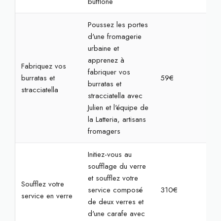
bufflone
Poussez les portes
d'une fromagerie
urbaine et
apprenez à
Fabriquez vos
fabriquer vos
burratas et
59€
2h
burratas et
stracciatella
stracciatella avec
Julien et l'équipe de
la Latteria, artisans
fromagers
Initiez-vous au
soufflage du verre
et soufflez votre
Soufflez votre
service composé
310€
7h
service en verre
de deux verres et
d'une carafe avec