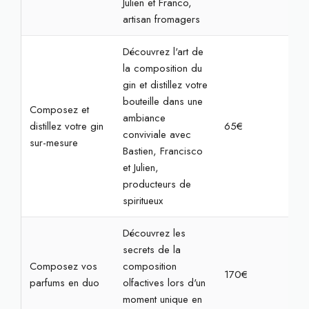
Julien et Franco,
artisan fromagers
Découvrez l'art de
la composition du
gin et distillez votre
bouteille dans une
Composez et
ambiance
distillez votre gin
65€
2h3
conviviale avec
sur-mesure
Bastien, Francisco
et Julien,
producteurs de
spiritueux
Découvrez les
secrets de la
Composez vos
composition
170€
2h
parfums en duo
olfactives lors d'un
moment unique en