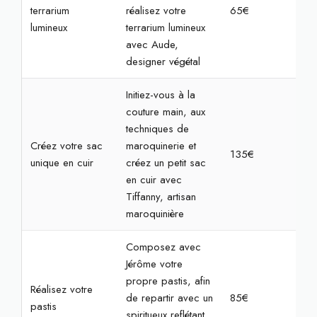
terrarium
réalisez votre
65€
2h
lumineux
terrarium lumineux
avec Aude,
designer végétal
Initiez-vous à la
couture main, aux
techniques de
Créez votre sac
maroquinerie et
135€
4h
unique en cuir
créez un petit sac
en cuir avec
Tiffanny, artisan
maroquinière
Composez avec
Jérôme votre
propre pastis, afin
Réalisez votre
de repartir avec un
85€
2h3
pastis
spiritueux reflétant