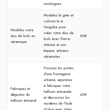
mixologues
Modelez le grès et
colorez-le à
l'engobe pour
Modelez votre
créer votre duo de
duo de bols en
50€
2h
bols avec Pierre-
céramique
Antoine et son
équipe, artisans
céramistes
Poussez les portes
d'une fromagerie
urbaine, apprenez
à fabriquer votre
Fabriquez et
halloum artisanale
dégustez du
40€
2h
et découvrez les
halloum artisanal
mystères de l'huile
d'olive avec Julien