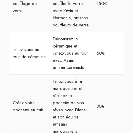
soufflage de
souffler le verre
150€
3h
verre
avec Kévin et
Harmonie, artisans
souffleurs de verre
Découvrez la
céramique et
Initiez-vous au
initiez-vous au tour
60€
2h
tour de céramiste
avec Asamï,
artisan céramiste
Initiez-vous à la
maroquinerie et
réalisez la
Créez votre
pochette de vos
80€
2h3
pochette en cuir
rêves avec Diane
et son équipe,
artisans
maroquiniers