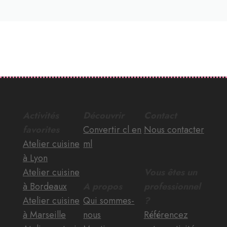
Activités
Découvrir
Contact
favorites
Convertir cl en
Nous contacter
Atelier cuisine
ml
à Lyon
Atelier cuisine
Vous êtes un
à Bordeaux
A propos
professionnel
Atelier cuisine
Qui sommes-
?
à Marseille
nous
Référencez