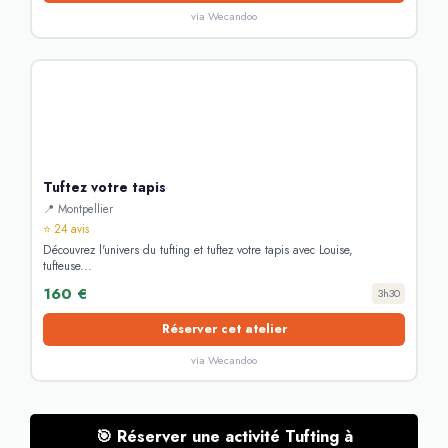
via Wecandoo
Tuftez votre tapis
📍 Montpellier
⭐ 24 avis
Découvrez l'univers du tufting et tuftez votre tapis avec Louise,
tufteuse...
160 €
3h30
Réserver cet atelier
via Wecandoo
🎯 Réserver une activité Tufting à