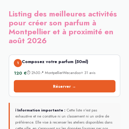
Listing des meilleures activités
pour créer son parfum à
Montpellier et à proximité en
août 2026
Composez votre parfum (50ml)
1
120 €
⏱ 2h30📍 MontpellierWecandoo⭐ 31 avis
Réserver →
ℹ Information importante :
Cette liste n'est pas
exhaustive et ne constitue ni un classement ni un ordre de
préférence. Elle vise à recenser les ateliers disponibles dans
cette ville, en s'appuyant sur les données fournies par nos