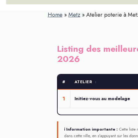
Home
»
Metz
»
Atelier poterie à Metz 
Listing des meilleur
2026
#
ATELIER
↕
1
Initiez-vous au modelage
ℹ Information importante :
Cette liste 
dans cette ville, en s'appuyant sur les donn