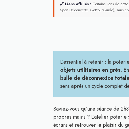
🔗 Liens affiliés :
Certains liens de cette
Sport Découverte, GetYourGuide), sans co
L’essentiel à retenir : la pot
objets utilitaires en grès
. E
bulle de déconnexion total
sens après un cycle complet d
Saviez-vous qu’une séance de 2h3
propres mains ? L’atelier poteri
écrans et retrouver le plaisir du g