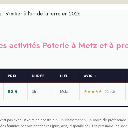
: s’initier à l’art de la terre en 2026
es activités Poterie à Metz et à pr
PRIX
DURÉE
LIEU
AVIS
↕
↕
↕
↕
85 €
3h
Metz
★★★★★
(23 avis)
n'est pas exhaustive et ne constitue ni un classement ni un ordre de préférence. E
ées fournies par nos partenaires (prix, avis, disponibilité). Les prix indiqués sont