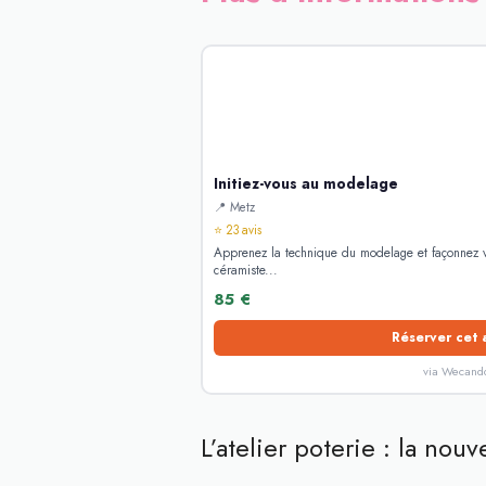
Initiez-vous au modelage
📍 Metz
⭐ 23 avis
Apprenez la technique du modelage et façonnez vo
céramiste...
85 €
Réserver cet 
via Wecand
L’atelier poterie : la no