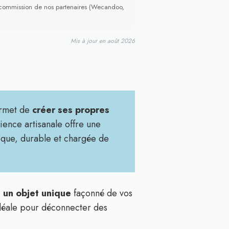
ne commission de nos partenaires (Wecandoo,
Mis à jour en août 2026
permet de
créer ses propres
ence artisanale offre une
que, durable et chargée de
 un objet unique
façonné de vos
idéale pour déconnecter des