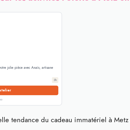
tre jolie pièce avec Anaïs, artisane
3h
atelier
oo
uvelle tendance du cadeau immatériel à Metz