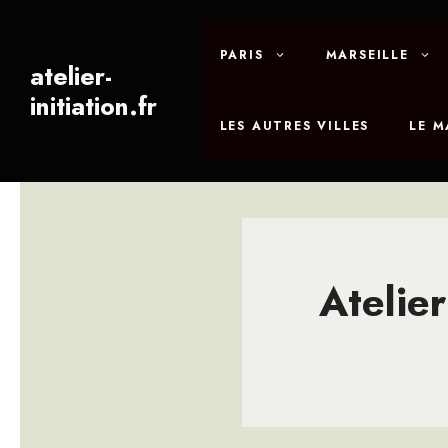
Aller
au
PARIS
MARSEILLE
contenu
atelier-
initiation.fr
LES AUTRES VILLES
LE 
Atelier