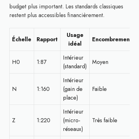
budget plus important. Les standards classiques
restent plus accessibles financièrement.
Usage
Échelle
Rapport
Encombrement
idéal
Intérieur
H0
1:87
Moyen
(standard)
Intérieur
N
1:160
(gain de
Faible
place)
Intérieur
Z
1:220
(micro-
Très faible
réseaux)