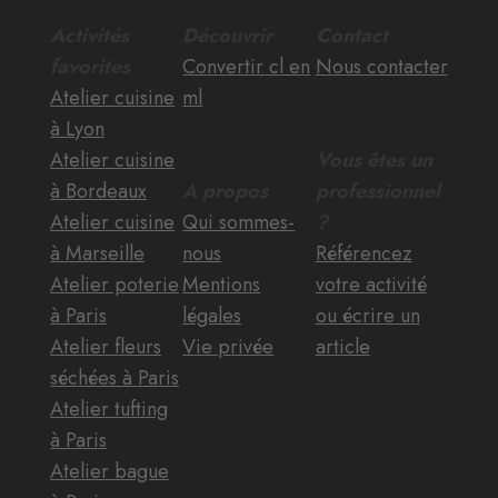
Activités
Découvrir
Contact
favorites
Convertir cl en
Nous contacter
Atelier cuisine
ml
à Lyon
Atelier cuisine
Vous êtes un
à Bordeaux
A propos
professionnel
Atelier cuisine
Qui sommes-
?
à Marseille
nous
Référencez
Atelier poterie
Mentions
votre activité
à Paris
légales
ou écrire un
Atelier fleurs
Vie privée
article
séchées à Paris
Atelier tufting
à Paris
Atelier bague