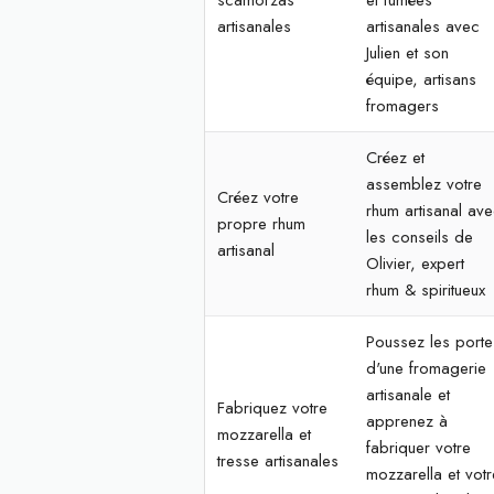
scamorzas
et fumées
artisanales
artisanales avec
Julien et son
équipe, artisans
fromagers
Créez et
assemblez votre
Créez votre
rhum artisanal av
propre rhum
les conseils de
artisanal
Olivier, expert
rhum & spiritueux
Poussez les porte
d'une fromagerie
artisanale et
Fabriquez votre
apprenez à
mozzarella et
fabriquer votre
tresse artisanales
mozzarella et votr