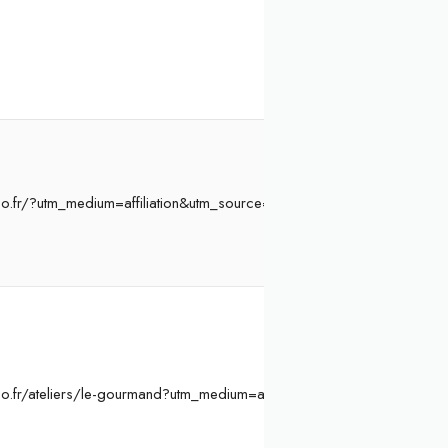
o.fr/?utm_medium=affiliation&utm_source=Atelier%20Initiation&ae=8
o.fr/ateliers/le-gourmand?utm_medium=affiliation&utm_source=Ateli