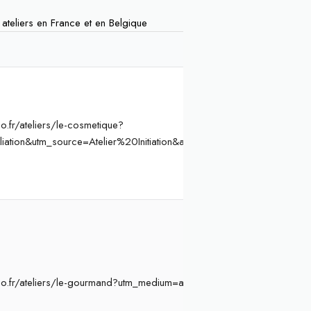
s ateliers en France et en Belgique
.fr/ateliers/le-cosmetique?
liation&utm_source=Atelier%20Initiation&ae=864&aev=cosmetique
o.fr/ateliers/le-gourmand?utm_medium=affiliation&utm_source=Ateli