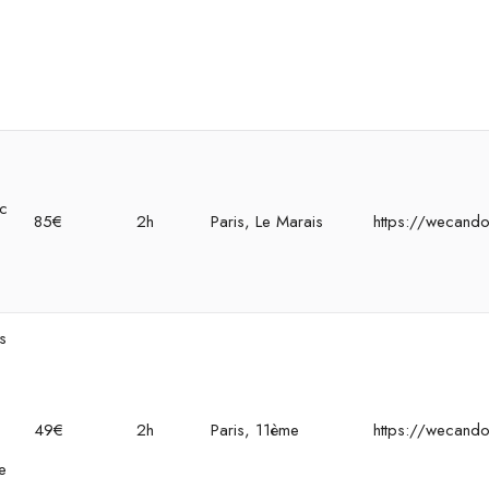
ec
85€
2h
Paris, Le Marais
https://wecando
s
49€
2h
Paris, 11ème
https://wecando
e