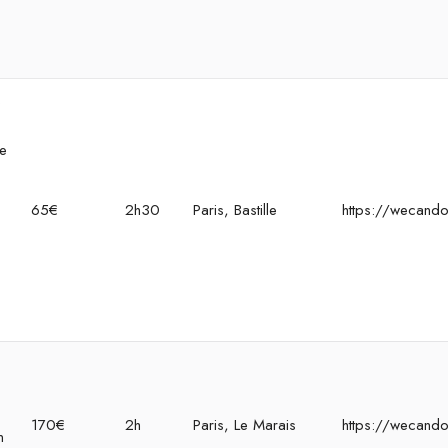
c
e
re
e
65€
2h30
Paris, Bastille
https://wecando
o
170€
2h
Paris, Le Marais
https://wecand
n