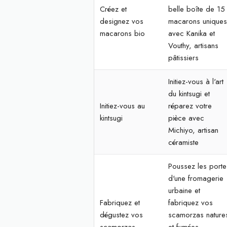
Créez et
belle boîte de 15
designez vos
macarons unique
macarons bio
avec Kanika et
Vouthy, artisans
pâtissiers
Initiez-vous à l'art
du kintsugi et
Initiez-vous au
réparez votre
kintsugi
pièce avec
Michiyo, artisan
céramiste
Poussez les porte
d'une fromagerie
urbaine et
Fabriquez et
fabriquez vos
dégustez vos
scamorzas nature