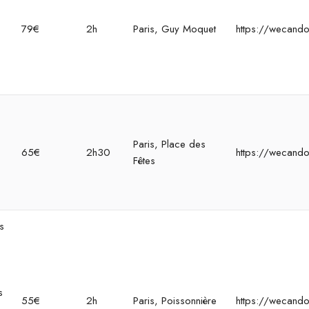
s
79€
2h
Paris, Guy Moquet
https://wecando
Paris, Place des
65€
2h30
https://wecando
Fêtes
s
s
55€
2h
Paris, Poissonnière
https://wecando