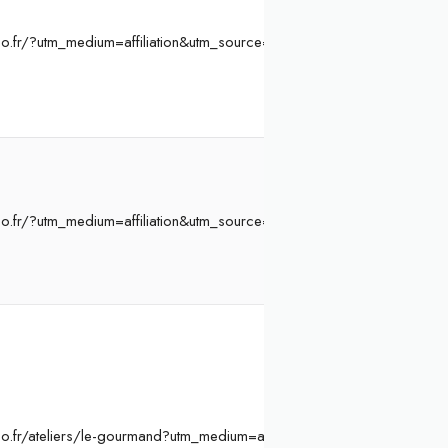
o.fr/?utm_medium=affiliation&utm_source=Atelier%20Initiation&ae=8
o.fr/?utm_medium=affiliation&utm_source=Atelier%20Initiation&ae=8
o.fr/ateliers/le-gourmand?utm_medium=affiliation&utm_source=Ateli