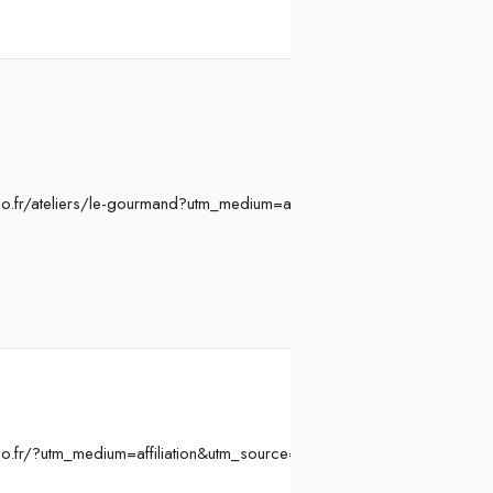
o.fr/ateliers/le-gourmand?utm_medium=affiliation&utm_source=Ateli
o.fr/?utm_medium=affiliation&utm_source=Atelier%20Initiation&ae=8