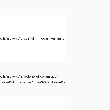
o.fr/ateliers/le-cuir?utm_medium=affiliation&utm_source=Atelier%20I
.fr/ateliers/la-poterie-et-ceramique?
liation&utm_source=Atelier%20Initiation&ae=864&aev=poterie