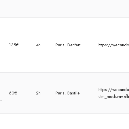
135€
4h
Paris, Denfert
https://wecando
https://wecandoo
60€
2h
Paris, Bastille
utm_medium=affi
-