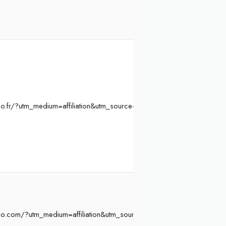
o.fr/?utm_medium=affiliation&utm_source=Atelier%20Initiation&ae=8
oo.com/?utm_medium=affiliation&utm_source=Atelier%20Initiation&a