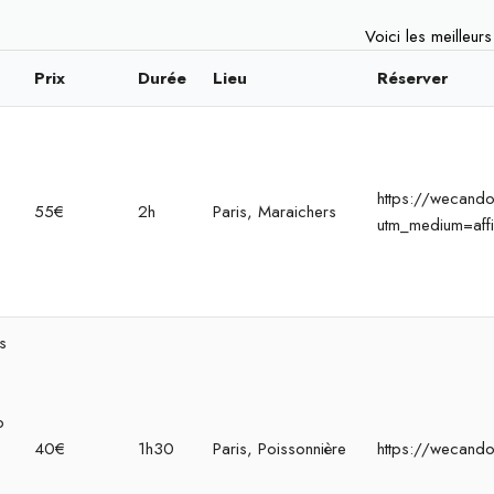
Voici les meilleur
Prix
Durée
Lieu
Réserver
https://wecandoo
55€
2h
Paris, Maraichers
utm_medium=affi
s
o
40€
1h30
Paris, Poissonnière
https://wecando