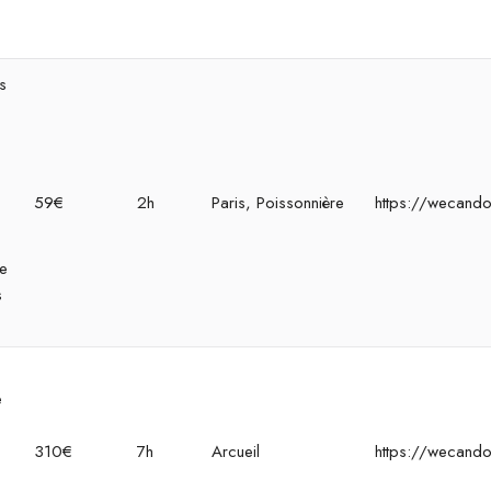
s
59€
2h
Paris, Poissonnière
https://wecando
de
s
e
310€
7h
Arcueil
https://wecando