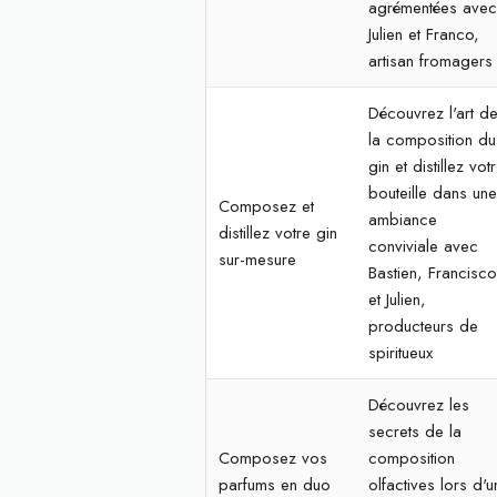
agrémentées ave
Julien et Franco,
artisan fromagers
Découvrez l'art d
la composition du
gin et distillez vot
bouteille dans un
Composez et
ambiance
distillez votre gin
conviviale avec
sur-mesure
Bastien, Francisc
et Julien,
producteurs de
spiritueux
Découvrez les
secrets de la
Composez vos
composition
parfums en duo
olfactives lors d'u