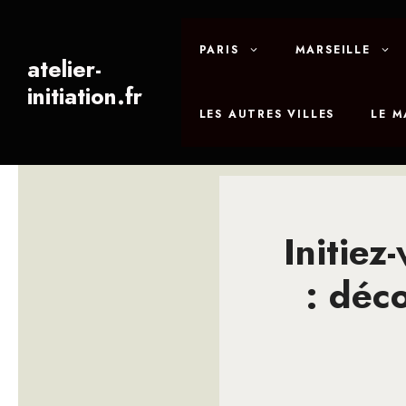
Aller
au
PARIS
MARSEILLE
contenu
atelier-
initiation.fr
LES AUTRES VILLES
LE 
Initiez
: déco