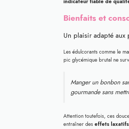
indicateur fiable de qualit
Bienfaits et con
Un plaisir adapté aux
Les édulcorants comme le malt
pic glycémique brutal ne survi
Manger un bonbon sans
gourmande sans mettre
Attention toutefois, ces douc
entraîner des
effets laxati