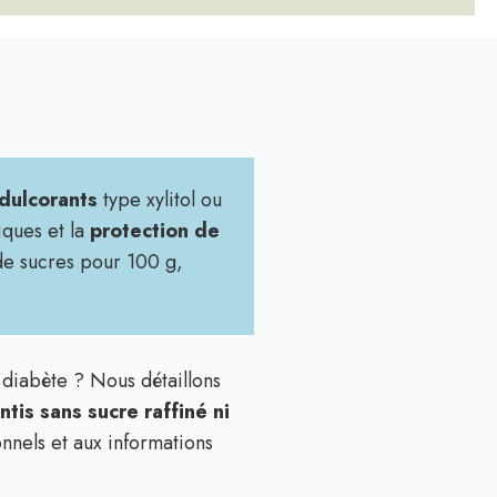
édulcorants
type xylitol ou
iques et la
protection de
 de sucres pour 100 g,
diabète ? Nous détaillons
is sans sucre raffiné ni
nnels et aux informations