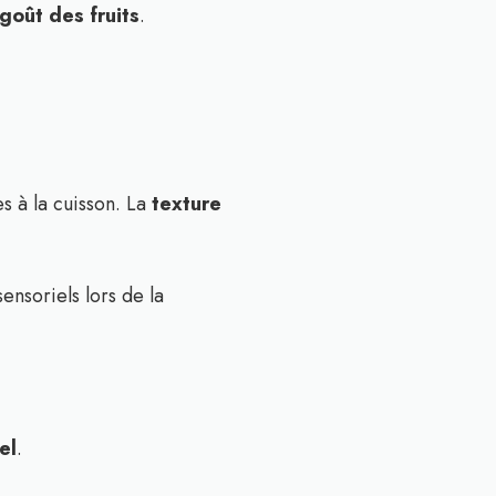
goût des fruits
.
es à la cuisson. La
texture
sensoriels lors de la
.
el
.