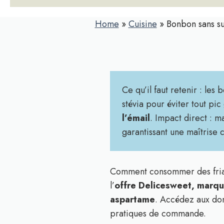
Home
»
Cuisine
»
Bonbon sans su
Ce qu’il faut retenir : les
stévia pour éviter tout pi
l’émail
. Impact direct : m
garantissant une maîtrise c
Comment consommer des friand
l’
offre Delicesweet, marque
aspartame
. Accédez aux don
pratiques de commande.