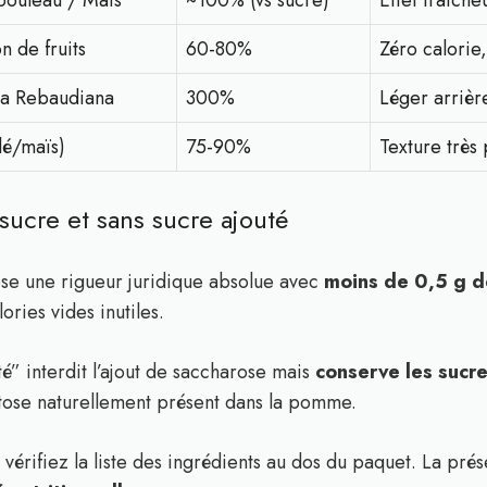
bouleau / Maïs
~100% (vs sucre)
Effet fraîche
n de fruits
60-80%
Zéro calorie,
ia Rebaudiana
300%
Léger arrièr
lé/maïs)
75-90%
Texture très
sucre et sans sucre ajouté
se une rigueur juridique absolue avec
moins de 0,5 g d
lories vides inutiles.
té” interdit l’ajout de saccharose mais
conserve les sucre
ctose naturellement présent dans la pomme.
 vérifiez la liste des ingrédients au dos du paquet. La pr