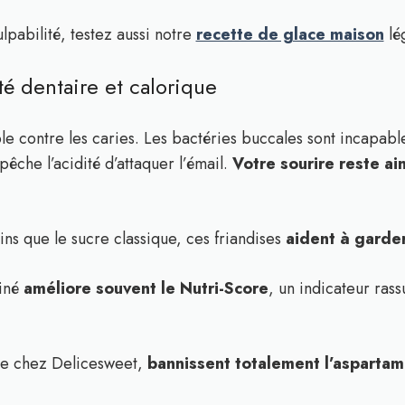
ulpabilité, testez aussi notre
recette de glace maison
lé
té dentaire et calorique
able contre les caries. Les bactéries buccales sont incapab
êche l’acidité d’attaquer l’émail.
Votre sourire reste ai
ns que le sucre classique, ces friandises
aident à garder
finé
améliore souvent le Nutri-Score
, un indicateur ras
 chez Delicesweet,
bannissent totalement l’asparta