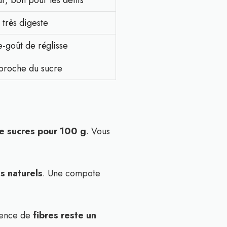
ur, bon pour les dents
 très digeste
e-goût de réglisse
 proche du sucre
e sucres pour 100 g
. Vous
s naturels
. Une compote
ésence de
fibres reste un