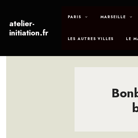
Aller
au
PARIS
MARSEILLE
contenu
atelier-
initiation.fr
LES AUTRES VILLES
LE 
Bonb
b