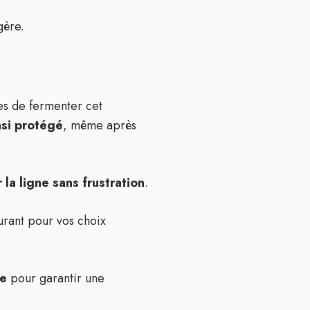
gère.
les de fermenter cet
nsi protégé
, même après
 la ligne sans frustration
.
surant pour vos choix
me
pour garantir une