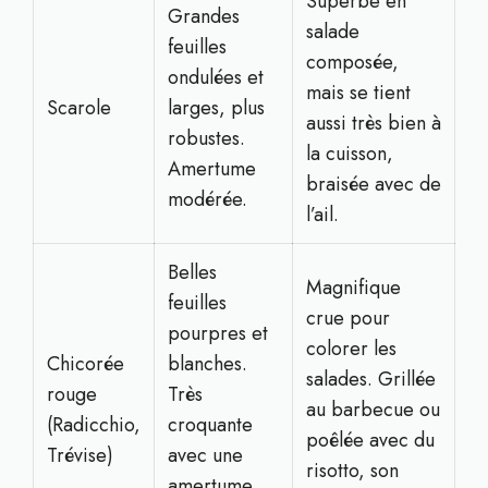
Superbe en
Grandes
salade
feuilles
composée,
ondulées et
mais se tient
Scarole
larges, plus
aussi très bien à
robustes.
la cuisson,
Amertume
braisée avec de
modérée.
l’ail.
Belles
Magnifique
feuilles
crue pour
pourpres et
colorer les
Chicorée
blanches.
salades. Grillée
rouge
Très
au barbecue ou
(Radicchio,
croquante
poêlée avec du
Trévise)
avec une
risotto, son
amertume