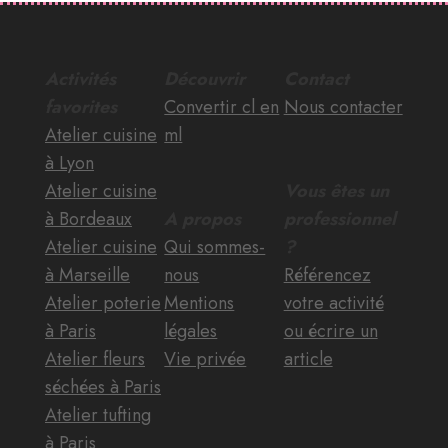
Activités
Découvrir
Contact
favorites
Convertir cl en
Nous contacter
Atelier cuisine
ml
à Lyon
Atelier cuisine
Vous êtes un
à Bordeaux
A propos
professionnel
Atelier cuisine
Qui sommes-
?
à Marseille
nous
Référencez
Atelier poterie
Mentions
votre activité
à Paris
légales
ou écrire un
Atelier fleurs
Vie privée
article
séchées à Paris
Atelier tufting
à Paris