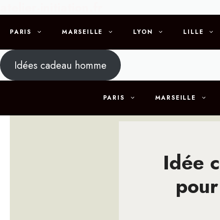
atelier-initiation.fr
Aller
au
contenu
PARIS
MARSEILLE
LYON
LILLE
Idées cadeau homme
PARIS
MARSEILLE
Idée 
pour