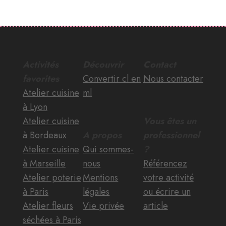
Activités
Découvrir
Contact
favorites
Convertir cl en
Nous contacter
Atelier cuisine
ml
à Lyon
Atelier cuisine
Vous êtes un
à Bordeaux
A propos
professionnel
Atelier cuisine
Qui sommes-
?
à Marseille
nous
Référencez
Atelier poterie
Mentions
votre activité
à Paris
légales
ou écrire un
Atelier fleurs
Vie privée
article
séchées à Paris